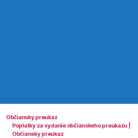
Občiansky preukaz
Poplatky za vydanie občianskeho preukazu |
Občiansky preukaz