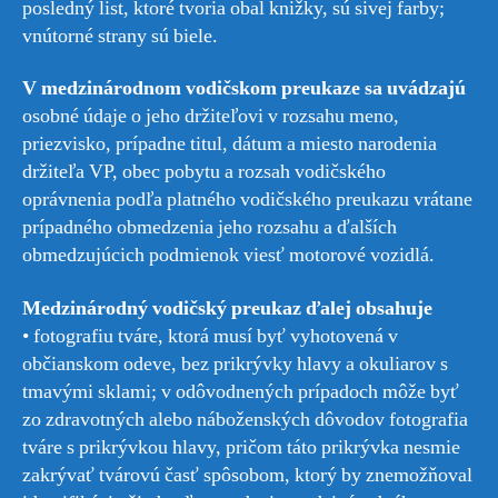
posledný list, ktoré tvoria obal knižky, sú sivej farby;
vnútorné strany sú biele.
V medzinárodnom vodičskom preukaze sa uvádzajú
osobné údaje o jeho držiteľovi v rozsahu meno,
priezvisko, prípadne titul, dátum a miesto narodenia
držiteľa VP, obec pobytu a rozsah vodičského
oprávnenia podľa platného vodičského preukazu vrátane
prípadného obmedzenia jeho rozsahu a ďalších
obmedzujúcich podmienok viesť motorové vozidlá.
Medzinárodný vodičský preukaz ďalej obsahuje
• fotografiu tváre, ktorá musí byť vyhotovená v
občianskom odeve, bez prikrývky hlavy a okuliarov s
tmavými sklami; v odôvodnených prípadoch môže byť
zo zdravotných alebo náboženských dôvodov fotografia
tváre s prikrývkou hlavy, pričom táto prikrývka nesmie
zakrývať tvárovú časť spôsobom, ktorý by znemožňoval