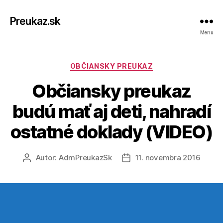
Preukaz.sk
Menu
Kategórie
OBČIANSKY PREUKAZ
Občiansky preukaz
budú mať aj deti, nahradí
ostatné doklady (VIDEO)
Autor:
AdmPreukazSk
11. novembra 2016
Autor
Dátum
článku
článku