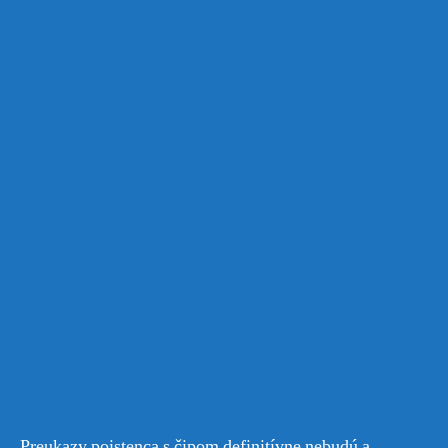
Preukazy poistenca s čipom definitívne nebudú a