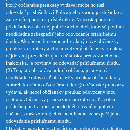
ktorý občianske preukazy vydáva; môže ho tiež
odovzdať príslušníkovi Policajného zboru, príslušníkovi
Železničnej polície, príslušníkovi Vojenskej polície,
príslušníkovi obecnej polície alebo obci, ktorí sú povinní
neodkladne zabezpečiť jeho odovzdanie príslušnému
úradu. Ak občan, ktorému bol vydaný nový občiansky
preukaz za stratený alebo odcudzený občiansky preukaz,
nájde svoj predchádzajúci občiansky preukaz alebo ho
inak získa, je povinný ho odovzdať príslušnému úradu.
(2) Ten, kto obstaráva pohreb občana, je povinný
neodkladne odovzdať občiansky preukaz občana, ktorý
zomrel, ktorémukoľvek úradu, ktorý občianske preukazy
vydáva, ak nebol občiansky preukaz odovzdaný inou
osobou. Občiansky preukaz možno odovzdať aj obci
príslušnej podľa miesta posledného trvalého pobytu
občana, ktorý zomrel; obec neodkladne zabezpečí jeho
odovzdanie príslušnému úradu.
(3) Ústav na výkon väzby, ústav na výkon trestu odňatia