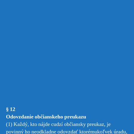
§ 12
Odovzdanie občianskeho preukazu
(1) Každý, kto nájde cudzí občiansky preukaz, je
povinný ho neodkladne odovzdať ktorémukoľvek úradu,