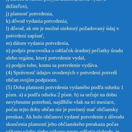
držiteľovi,
j) platnosť potvrdenia,
k) dôvod vydania potvrdenia,
l) dôvod, ak nie je možné niektorý požadovaný údaj v
potvrdení zapísať,
m) dátum vydania potvrdenia,
n) podpis pracovníka a odtlačok úradnej pečiatky úradu
alebo orgánu, ktorý potvrdenie vydal,
o) podpis toho, komu sa potvrdenie vydáva.
(4) Správnosť údajov uvedených v potvrdení potvrdí
občan svojím podpisom.
(5) Doba platnosti potvrdenia vydaného podľa odseku 1
písm. a) a podľa odseku 2 písm. b) sa určuje na dobu
nevyhnutne potrebnú, najdlhšie však na tri mesiace,
počas tejto doby občan nie je povinný mať občiansky
preukaz. Ak bolo občanovi vydané potvrdenie z dôvodu
skončenia platnosti jeho občianskeho preukazu počas
výkonu väzby alebo výkonu trestu odňatia slobody, je