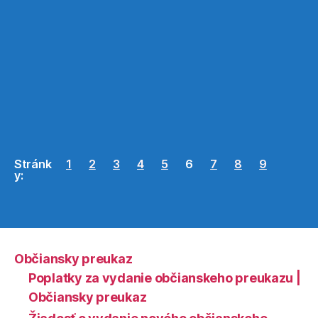
Stránk
1
2
3
4
5
6
7
8
9
y:
Občiansky preukaz
Poplatky za vydanie občianskeho preukazu |
Občiansky preukaz