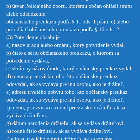
b) útvar Policajného zboru, ktorému občan ohlásil stratu
alebo odcudzenie
občianskeho preukazu podľa § 11 ods. 1 písm. e) alebo
pri odňatí občianskeho preukazu podľa § 10 ods. 2.
(3) Potvrdenie obsahuje
a) názov úradu alebo orgánu, ktorý potvrdenie vydal,
b) číslo a sériu občianskeho preukazu, o ktorom sa
potvrdenie vydáva,
c) skrátený názov úradu, ktorý občiansky preukaz vydal,
d) meno a priezvisko toho, kto občiansky preukaz
odovzdal, ak sa vydáva pre inú osobu, ako je držiteľ,
e) adresu trvalého pobytu toho, kto občiansky preukaz
odovzdal, ak sa vydáva pre inú osobu, ako je držiteľ,
f) meno, priezvisko a rodné priezvisko držiteľa, ak sa
vydáva držiteľovi,
g) dátum narodenia držiteľa, ak sa vydáva držiteľovi,
h) rodné číslo držiteľa, ak sa vydáva držiteľovi,
i) adresu trvalého pobytu držiteľa, ak sa vydáva