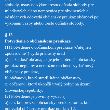
slobody, ústav na výkon trestu odňatia slobody pre
mladistvých alebo nemocnica pre obvinených a
odsúdených odovzdá občiansky preukaz občanovi po
vykonaní väzby alebo trestu odňatia slobody.
§ 13
Potvrdenie o občianskom preukaze
(1) Potvrdenie o občianskom preukaze (ďalej len
„potvrdenie“) vydá príslušný úrad
a) na žiadosť občana, ak je jeho doterajší občiansky
preukaz neplatný a nemožno mu hneď vydať nový
občiansky preukaz,
b) občanovi, ktorý stratil štátne občianstvo,
c) občanovi, ktorý ukončil trvalý pobyt na území
Slovenskej republiky.
(2) Potvrdenie je povinný vydať aj
a) ten, kto prevzal občiansky preukaz, tomu, kto
odovzdal občiansky preukaz podľa § 12,